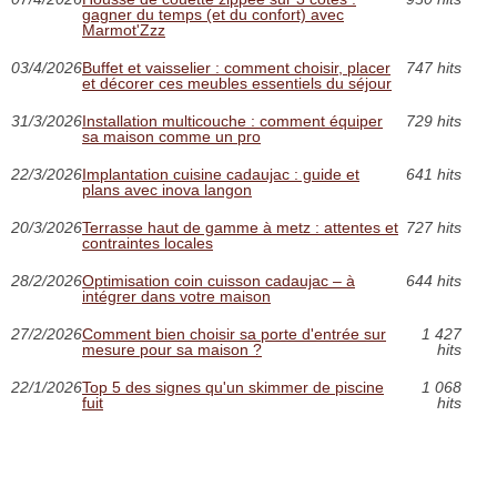
gagner du temps (et du confort) avec
Marmot'Zzz
03/4/2026
Buffet et vaisselier : comment choisir, placer
747 hits
et décorer ces meubles essentiels du séjour
31/3/2026
Installation multicouche : comment équiper
729 hits
sa maison comme un pro
22/3/2026
Implantation cuisine cadaujac : guide et
641 hits
plans avec inova langon
20/3/2026
Terrasse haut de gamme à metz : attentes et
727 hits
contraintes locales
28/2/2026
Optimisation coin cuisson cadaujac – à
644 hits
intégrer dans votre maison
27/2/2026
Comment bien choisir sa porte d'entrée sur
1 427
mesure pour sa maison ?
hits
22/1/2026
Top 5 des signes qu'un skimmer de piscine
1 068
fuit
hits