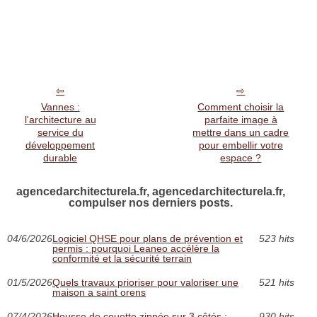
Vannes :
Comment choisir la
l'architecture au
parfaite image à
service du
mettre dans un cadre
développement
pour embellir votre
durable
espace ?
agencedarchitecturela.fr, agencedarchitecturela.fr,
compulser nos derniers posts.
04/6/2026
Logiciel QHSE pour plans de prévention et
523 hits
permis : pourquoi Leaneo accélère la
conformité et la sécurité terrain
01/5/2026
Quels travaux prioriser pour valoriser une
521 hits
maison a saint orens
07/4/2026
Housse de couette zippée sur 3 côtés :
930 hits