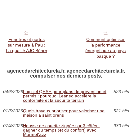
Fenêtres et portes
Comment optimiser
sur mesure à Pau :
la performance
La qualité AJC Béarn
énergétique au pays
basque ?
agencedarchitecturela.fr, agencedarchitecturela.fr,
compulser nos derniers posts.
04/6/2026
Logiciel QHSE pour plans de prévention et
523 hits
permis : pourquoi Leaneo accélère la
conformité et la sécurité terrain
01/5/2026
Quels travaux prioriser pour valoriser une
521 hits
maison a saint orens
07/4/2026
Housse de couette zippée sur 3 côtés :
930 hits
gagner du temps (et du confort) avec
Marmot'Zzz