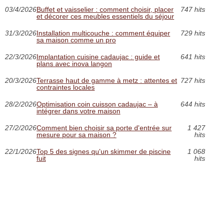
03/4/2026
Buffet et vaisselier : comment choisir, placer
747 hits
et décorer ces meubles essentiels du séjour
31/3/2026
Installation multicouche : comment équiper
729 hits
sa maison comme un pro
22/3/2026
Implantation cuisine cadaujac : guide et
641 hits
plans avec inova langon
20/3/2026
Terrasse haut de gamme à metz : attentes et
727 hits
contraintes locales
28/2/2026
Optimisation coin cuisson cadaujac – à
644 hits
intégrer dans votre maison
27/2/2026
Comment bien choisir sa porte d'entrée sur
1 427
mesure pour sa maison ?
hits
22/1/2026
Top 5 des signes qu'un skimmer de piscine
1 068
fuit
hits